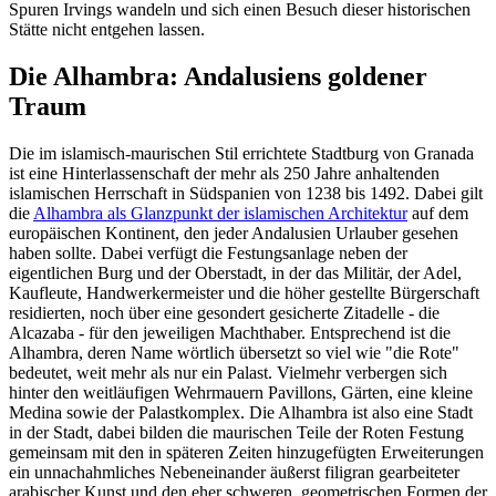
Spuren Irvings wandeln und sich einen Besuch dieser historischen
Stätte nicht entgehen lassen.
Die Alhambra: Andalusiens goldener
Traum
Die im islamisch-maurischen Stil errichtete Stadtburg von Granada
ist eine Hinterlassenschaft der mehr als 250 Jahre anhaltenden
islamischen Herrschaft in Südspanien von 1238 bis 1492. Dabei gilt
die
Alhambra als Glanzpunkt der islamischen Architektur
auf dem
europäischen Kontinent, den jeder Andalusien Urlauber gesehen
haben sollte. Dabei verfügt die Festungsanlage neben der
eigentlichen Burg und der Oberstadt, in der das Militär, der Adel,
Kaufleute, Handwerkermeister und die höher gestellte Bürgerschaft
residierten, noch über eine gesondert gesicherte Zitadelle - die
Alcazaba - für den jeweiligen Machthaber. Entsprechend ist die
Alhambra, deren Name wörtlich übersetzt so viel wie "die Rote"
bedeutet, weit mehr als nur ein Palast. Vielmehr verbergen sich
hinter den weitläufigen Wehrmauern Pavillons, Gärten, eine kleine
Medina sowie der Palastkomplex. Die Alhambra ist also eine Stadt
in der Stadt, dabei bilden die maurischen Teile der Roten Festung
gemeinsam mit den in späteren Zeiten hinzugefügten Erweiterungen
ein unnachahmliches Nebeneinander äußerst filigran gearbeiteter
arabischer Kunst und den eher schweren, geometrischen Formen der