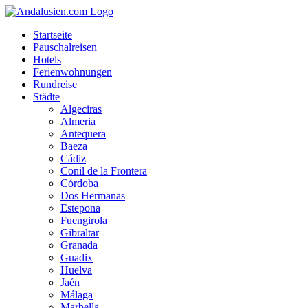
Startseite
Pauschalreisen
Hotels
Ferienwohnungen
Rundreise
Städte
Algeciras
Almeria
Antequera
Baeza
Cádiz
Conil de la Frontera
Córdoba
Dos Hermanas
Estepona
Fuengirola
Gibraltar
Granada
Guadix
Huelva
Jaén
Málaga
Marbella