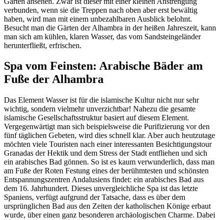
Gärten ansehen. Zwar ist dieser mit einer kleinen Anstrengung
verbunden, wenn sie die Treppen nach oben aber erst bewältig
haben, wird man mit einem unbezahlbaren Ausblick belohnt.
Besucht man die Gärten der Alhambra in der heißen Jahreszeit, kann
man sich am kühlen, klaren Wasser, das vom Sandsteingeländer
herunterfließt, erfrischen.
Spa vom Feinsten: Arabische Bäder am
Fuße der Alhambra
Das Element Wasser ist für die islamische Kultur nicht nur sehr
wichtig, sondern vielmehr unverzichtbar! Nahezu die gesamte
islamische Gesellschaftsstruktur basiert auf diesem Element.
Vergegenwärtigt man sich beispielsweise die Purifizierung vor den
fünf täglichen Gebeten, wird dies schnell klar. Aber auch heutzutage
möchten viele Touristen nach einer interessanten Besichtigungstour
Granadas der Hektik und dem Stress der Stadt entfliehen und sich
ein arabisches Bad gönnen. So ist es kaum verwunderlich, dass man
am Fuße der Roten Festung eines der berühmtesten und schönsten
Entspannungszentren Andalusiens findet: ein arabisches Bad aus
dem 16. Jahrhundert. Dieses unvergleichliche Spa ist das letzte
Spaniens, verfügt aufgrund der Tatsache, dass es über dem
ursprünglichen Bad aus den Zeiten der katholischen Könige erbaut
wurde, über einen ganz besonderen archäologischen Charme. Dabei