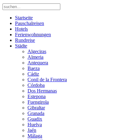
Startseite
Pauschalreisen
Hotels
Ferienwohnungen
Rundreise
Städte
Algeciras
Almeria
Antequera
Baeza
Cádiz
Conil de la Frontera
Córdoba
Dos Hermanas
Estepona
Fuengirola
Gibraltar
Granada
Guadix
Huelva
Jaén
Málaga