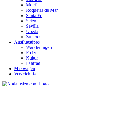
Motril
Roquetas de Mar
Santa Fe
Setenil
Sevilla
Úbeda
Zuheros
Ausflugstipps
Wanderungen
Freizeit
Kultur
Fahrrad
Mietwagen
Verzeichnis
Granada und die Geschichten
der Alhambra