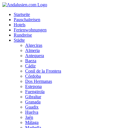
Startseite
Pauschalreisen
Hotels
Ferienwohnungen
Rundreise
Städte
Algeciras
Almeria
Antequera
Baeza
Cádiz
Conil de la Frontera
Córdoba
Dos Hermanas
Estepona
Fuengirola
Gibraltar
Granada
Guadix
Huelva
Jaén
Málaga
Marbella