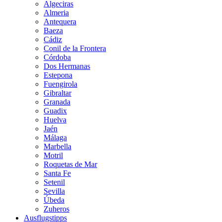
Algeciras
Almeria
Antequera
Baeza
Cádiz
Conil de la Frontera
Córdoba
Dos Hermanas
Estepona
Fuengirola
Gibraltar
Granada
Guadix
Huelva
Jaén
Málaga
Marbella
Motril
Roquetas de Mar
Santa Fe
Setenil
Sevilla
Úbeda
Zuheros
Ausflugstipps