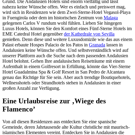
Grund. Die Andalusien Hotels sind enorm vielfältig und lässt
nahezu keine Wünsche offen. Wer es einfach und preiswert mag,
wird sich in Residenzen wie dem Zwei-Sterne-Hotel Vegasol-Playa
in Fuengirola oder dem im historischen Zentrum von
Malaga
gelegenen Carlos V rundum wohl fühlen. Lieben Sie hingegen
Luxus Hotels, können Sie den Komfort eines Fünf-Sterne Hotels im
EME Catedral Hotel gegenüber
der Kathedrale von Sevilla
genießen. Denn diese und weitere Luxusdomizile wie das aus einem
Palast erbaute Hospes Palacio de los Patos in
Granada
lassen in
Andalusien keine Wünsche offen. Und selbstverständlich wird auf
unserer Plattform auch die Suche nach dem passenden Andalusien
Hotel belohnt. Gehen Ihre andalusischen Reiseträume mit einem
Aufenthalt in einem Golfresort in Erfüllung, könnte das Vier-Sterne
Hotel Guadalmina Spa & Golf Resort in San Pedro de Alcantara
genau das Richtige für Sie sein. Aber auch trendige Boutiquehotels,
Wellnesshotels oder Strandhotels stehen in Andalusien in einer
großen Anzahl zur Verfügung.
Eine Urlaubsreise zur ‚Wiege des
Flamenco’
Von all diesen Residenzen aus entdecken Sie eine spanische
Gemeinde, deren Jahrtausende alte Kultur christliche mit maurisch-
islamischen Elementen vereint. Entdecken Sie in Andalusien die