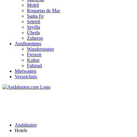
Motril
Roquetas de Mar
Santa Fe
Setenil
Sevilla
Úbeda
Zuheros
Ausflugstipps
Wanderungen
Freizeit
Kultur
Fahrrad
Mietwagen
Verzeichnis
Andalusien Hotels - Hotels
in Andalusien buchen
Andalusien
Hotels