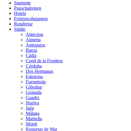
Startseite
Pauschalreisen
Hotels
Ferienwohnungen
Rundreise
Städte
Algeciras
Almeria
Antequera
Baeza
Cádiz
Conil de la Frontera
Córdoba
Dos Hermanas
Estepona
Fuengirola
Gibraltar
Granada
Guadix
Huelva
Jaén
Málaga
Marbella
Motril
Roquetas de Mar