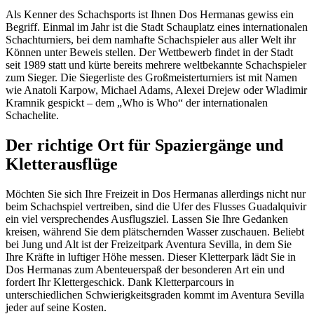
Als Kenner des Schachsports ist Ihnen Dos Hermanas gewiss ein
Begriff. Einmal im Jahr ist die Stadt Schauplatz eines internationalen
Schachturniers, bei dem namhafte Schachspieler aus aller Welt ihr
Können unter Beweis stellen. Der Wettbewerb findet in der Stadt
seit 1989 statt und kürte bereits mehrere weltbekannte Schachspieler
zum Sieger. Die Siegerliste des Großmeisterturniers ist mit Namen
wie Anatoli Karpow, Michael Adams, Alexei Drejew oder Wladimir
Kramnik gespickt – dem „Who is Who“ der internationalen
Schachelite.
Der richtige Ort für Spaziergänge und
Kletterausflüge
Möchten Sie sich Ihre Freizeit in Dos Hermanas allerdings nicht nur
beim Schachspiel vertreiben, sind die Ufer des Flusses Guadalquivir
ein viel versprechendes Ausflugsziel. Lassen Sie Ihre Gedanken
kreisen, während Sie dem plätschernden Wasser zuschauen. Beliebt
bei Jung und Alt ist der Freizeitpark Aventura Sevilla, in dem Sie
Ihre Kräfte in luftiger Höhe messen. Dieser Kletterpark lädt Sie in
Dos Hermanas zum Abenteuerspaß der besonderen Art ein und
fordert Ihr Klettergeschick. Dank Kletterparcours in
unterschiedlichen Schwierigkeitsgraden kommt im Aventura Sevilla
jeder auf seine Kosten.