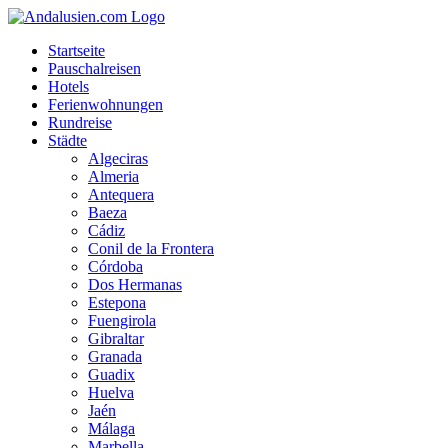
Startseite
Pauschalreisen
Hotels
Ferienwohnungen
Rundreise
Städte
Algeciras
Almeria
Antequera
Baeza
Cádiz
Conil de la Frontera
Córdoba
Dos Hermanas
Estepona
Fuengirola
Gibraltar
Granada
Guadix
Huelva
Jaén
Málaga
Marbella