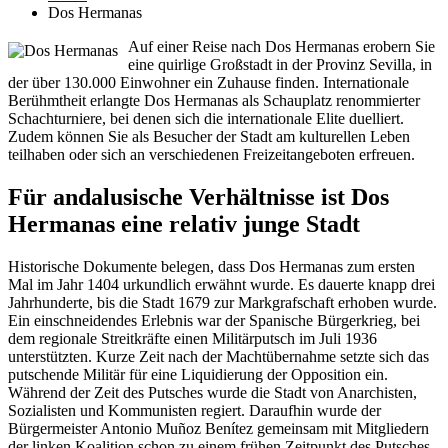
Dos Hermanas
Auf einer Reise nach Dos Hermanas erobern Sie
eine quirlige Großstadt in der Provinz Sevilla, in
der über 130.000 Einwohner ein Zuhause finden. Internationale
Berühmtheit erlangte Dos Hermanas als Schauplatz renommierter
Schachturniere, bei denen sich die internationale Elite duelliert.
Zudem können Sie als Besucher der Stadt am kulturellen Leben
teilhaben oder sich an verschiedenen Freizeitangeboten erfreuen.
Für andalusische Verhältnisse ist Dos
Hermanas eine relativ junge Stadt
Historische Dokumente belegen, dass Dos Hermanas zum ersten
Mal im Jahr 1404 urkundlich erwähnt wurde. Es dauerte knapp drei
Jahrhunderte, bis die Stadt 1679 zur Markgrafschaft erhoben wurde.
Ein einschneidendes Erlebnis war der Spanische Bürgerkrieg, bei
dem regionale Streitkräfte einen Militärputsch im Juli 1936
unterstützten. Kurze Zeit nach der Machtübernahme setzte sich das
putschende Militär für eine Liquidierung der Opposition ein.
Während der Zeit des Putsches wurde die Stadt von Anarchisten,
Sozialisten und Kommunisten regiert. Daraufhin wurde der
Bürgermeister Antonio Muñoz Benítez gemeinsam mit Mitgliedern
der linken Koalition schon zu einem frühen Zeitpunkt des Putsches