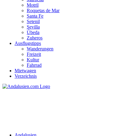
Motril
Roquetas de Mar
Santa Fe
Setenil
Sevilla
Úbeda
Zuheros
Ausflugstipps
Wanderungen
Freizeit
Kultur
Fahrrad
Mietwagen
Verzeichnis
Málaga
Andalusien