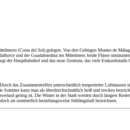
Mittelmeers (Costa del Sol) gelegen. Von den Gebirgen Montes de Málaga
lhorce und der Guadalmedina ins Mittelmeer, beide Flüsse umsäumen di
iegt der Hauptbahnhof und das neue Zentrum, das viele Einkaufsmalls 
. Durch das Zusammentreffen unterschiedlich temperierter Luftmassen sin
e Sommer kann man als überdurchschnittlich heiß und trocken bezeichne
esverlauf gering ist. Die Winter in der Stadt werden durch längere Red
edoch als sommerlich beziehungsweise frühlingshaft bezeichnen.