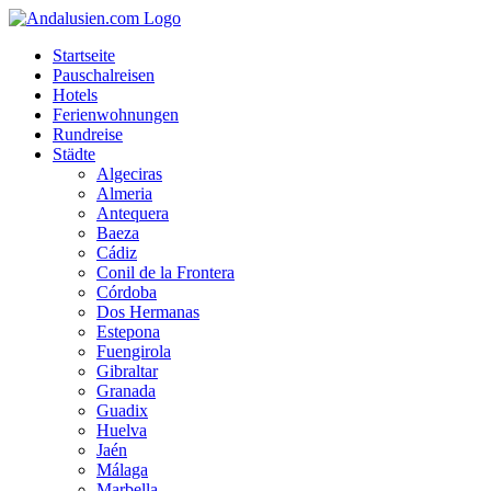
Startseite
Pauschalreisen
Hotels
Ferienwohnungen
Rundreise
Städte
Algeciras
Almeria
Antequera
Baeza
Cádiz
Conil de la Frontera
Córdoba
Dos Hermanas
Estepona
Fuengirola
Gibraltar
Granada
Guadix
Huelva
Jaén
Málaga
Marbella