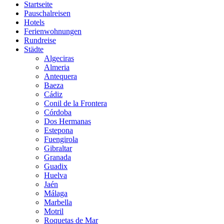
Startseite
Pauschalreisen
Hotels
Ferienwohnungen
Rundreise
Städte
Algeciras
Almeria
Antequera
Baeza
Cádiz
Conil de la Frontera
Córdoba
Dos Hermanas
Estepona
Fuengirola
Gibraltar
Granada
Guadix
Huelva
Jaén
Málaga
Marbella
Motril
Roquetas de Mar