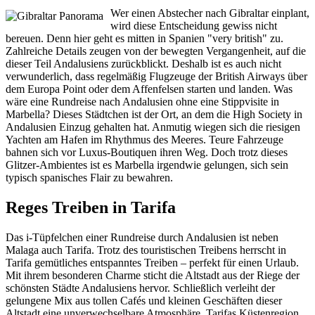
Wer einen Abstecher nach Gibraltar einplant,
wird diese Entscheidung gewiss nicht
bereuen. Denn hier geht es mitten in Spanien "very british" zu.
Zahlreiche Details zeugen von der bewegten Vergangenheit, auf die
dieser Teil Andalusiens zurückblickt. Deshalb ist es auch nicht
verwunderlich, dass regelmäßig Flugzeuge der British Airways über
dem Europa Point oder dem Affenfelsen starten und landen. Was
wäre eine Rundreise nach Andalusien ohne eine Stippvisite in
Marbella? Dieses Städtchen ist der Ort, an dem die High Society in
Andalusien Einzug gehalten hat. Anmutig wiegen sich die riesigen
Yachten am Hafen im Rhythmus des Meeres. Teure Fahrzeuge
bahnen sich vor Luxus-Boutiquen ihren Weg. Doch trotz dieses
Glitzer-Ambientes ist es Marbella irgendwie gelungen, sich sein
typisch spanisches Flair zu bewahren.
Reges Treiben in Tarifa
Das i-Tüpfelchen einer Rundreise durch Andalusien ist neben
Malaga auch Tarifa. Trotz des touristischen Treibens herrscht in
Tarifa gemütliches entspanntes Treiben – perfekt für einen Urlaub.
Mit ihrem besonderen Charme sticht die Altstadt aus der Riege der
schönsten Städte Andalusiens hervor. Schließlich verleiht der
gelungene Mix aus tollen Cafés und kleinen Geschäften dieser
Altstadt eine unverwechselbare Atmosphäre. Tarifas Küstenregion