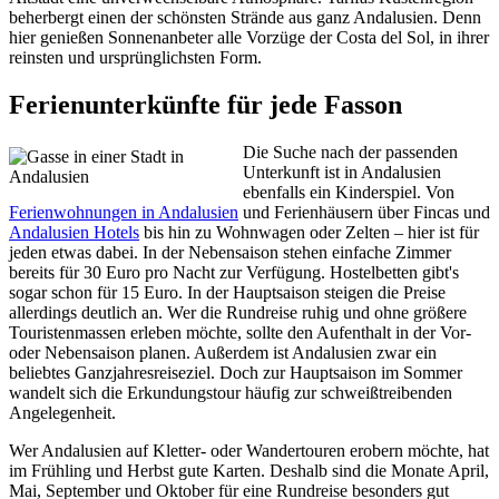
beherbergt einen der schönsten Strände aus ganz Andalusien. Denn
hier genießen Sonnenanbeter alle Vorzüge der Costa del Sol, in ihrer
reinsten und ursprünglichsten Form.
Ferienunterkünfte für jede Fasson
Die Suche nach der passenden
Unterkunft ist in Andalusien
ebenfalls ein Kinderspiel. Von
Ferienwohnungen in Andalusien
und Ferienhäusern über Fincas und
Andalusien Hotels
bis hin zu Wohnwagen oder Zelten – hier ist für
jeden etwas dabei. In der Nebensaison stehen einfache Zimmer
bereits für 30 Euro pro Nacht zur Verfügung. Hostelbetten gibt's
sogar schon für 15 Euro. In der Hauptsaison steigen die Preise
allerdings deutlich an. Wer die Rundreise ruhig und ohne größere
Touristenmassen erleben möchte, sollte den Aufenthalt in der Vor-
oder Nebensaison planen. Außerdem ist Andalusien zwar ein
beliebtes Ganzjahresreiseziel. Doch zur Hauptsaison im Sommer
wandelt sich die Erkundungstour häufig zur schweißtreibenden
Angelegenheit.
Wer Andalusien auf Kletter- oder Wandertouren erobern möchte, hat
im Frühling und Herbst gute Karten. Deshalb sind die Monate April,
Mai, September und Oktober für eine Rundreise besonders gut