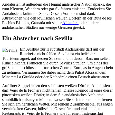
Andalusien ist außerdem die Heimat malerischer Nationalparks, die
zum Klettern, Wandern oder gar Skifahren einladen. Entdecken Sie
Andalusiens kulturelle Seite. Diesem Vorhaben sind dank
Attraktionen wie den idyllischen weißen Dörfern an der Ruta de los
Pueblos Blancos, Granada mit seiner
Alhambra
oder anderen
andalusischen Städten nur wenige Grenzen gesetzt.
Ein Abstecher nach Sevilla
Ein Ausflug zur Hauptstadt Andalusiens darf auf der
Rundreise nicht fehlen. Sevilla ist ein beliebter
Touristenmagnet, auf dessen Straßen und in dessen Bars nur selten
Ruhe einkehrt. Flanieren Sie durch Sevillas Straßen, um eines der
größten und schönsten historischen Zentren Europas in Augenschein
zu nehmen. Versäumen Sie dabei nicht, dem Palast Alcázar, dem
Minarett La Giralda oder der Kathedrale einen Besuch abzustatten.
Auf Ihrer Stippvisite zu den schönsten weißen Dörfern Andalusiens
darf Vejer de la Frontera nicht fehlen. Dieses Kleinod ist eines dieser
pittoresken weißen Dörfer, in dem Sie andalusisches Ambiente
sinnbildlich aufsaugen können. Lassen Sie sich treiben und erfreuen
Sie sich am herrlichen Wetter. Mit seinem Zusammenspiel aus engen
verwinkelten Gassen, hübschen Geschäften und einladenden
Restaurants ist Vejer de la Frontera wie für einen Tagesausflug