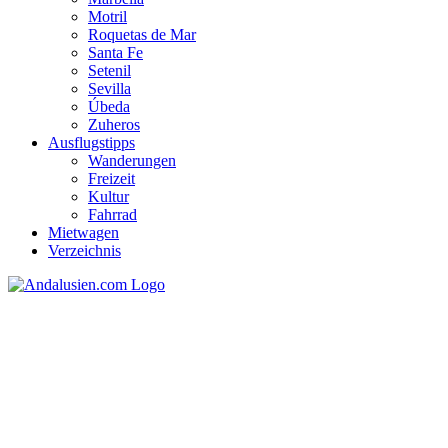
Motril
Roquetas de Mar
Santa Fe
Setenil
Sevilla
Úbeda
Zuheros
Ausflugstipps
Wanderungen
Freizeit
Kultur
Fahrrad
Mietwagen
Verzeichnis
Andalusien Rundreise -
Rundreisen in Andalusien
finden