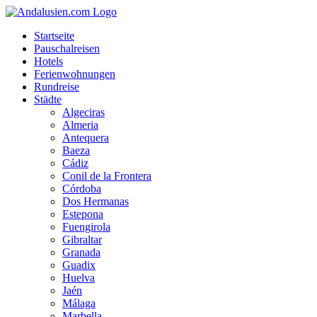
Startseite
Pauschalreisen
Hotels
Ferienwohnungen
Rundreise
Städte
Algeciras
Almeria
Antequera
Baeza
Cádiz
Conil de la Frontera
Córdoba
Dos Hermanas
Estepona
Fuengirola
Gibraltar
Granada
Guadix
Huelva
Jaén
Málaga
Marbella