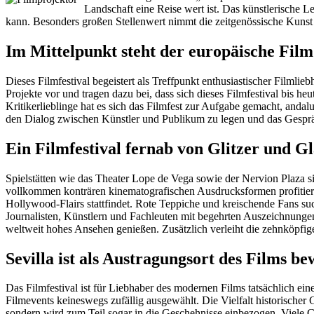
Landschaft eine Reise wert ist. Das künstlerische Leb
kann. Besonders großen Stellenwert nimmt die zeitgenössische Kunst e
Im Mittelpunkt steht der europäische Film
Dieses Filmfestival begeistert als Treffpunkt enthusiastischer Filml
Projekte vor und tragen dazu bei, dass sich dieses Filmfestival bis h
Kritikerlieblinge hat es sich das Filmfest zur Aufgabe gemacht, andal
den Dialog zwischen Künstler und Publikum zu legen und das Gespr
Ein Filmfestival fernab von Glitzer und 
Spielstätten wie das Theater Lope de Vega sowie der Nervion Plaza si
vollkommen konträren kinematografischen Ausdrucksformen profitieren.
Hollywood-Flairs stattfindet. Rote Teppiche und kreischende Fans su
Journalisten, Künstlern und Fachleuten mit begehrten Auszeichnungen 
weltweit hohes Ansehen genießen. Zusätzlich verleiht die zehnköpfig
Sevilla ist als Austragungsort des Films b
Das Filmfestival ist für Liebhaber des modernen Films tatsächlich eine
Filmevents keineswegs zufällig ausgewählt. Die Vielfalt historischer 
sondern wird zum Teil sogar in die Geschehnisse einbezogen. Viele Ci