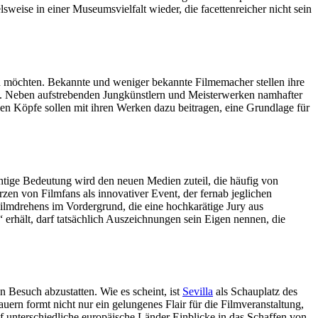
elsweise in einer Museumsvielfalt wieder, die facettenreicher nicht sein
men möchten. Bekannte und weniger bekannte Filmemacher stellen ihre
t hat. Neben aufstrebenden Jungkünstlern und Meisterwerken namhafter
iven Köpfe sollen mit ihren Werken dazu beitragen, eine Grundlage für
chtige Bedeutung wird den neuen Medien zuteil, die häufig von
zen von Filmfans als innovativer Event, der fernab jeglichen
ilmdrehens im Vordergrund, die eine hochkarätige Jury aus
 erhält, darf tatsächlich Auszeichnungen sein Eigen nennen, die
en Besuch abzustatten. Wie es scheint, ist
Sevilla
als Schauplatz des
uern formt nicht nur ein gelungenes Flair für die Filmveranstaltung,
uf unterschiedliche europäische Länder Einblicke in das Schaffen von