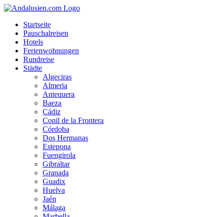
Startseite
Pauschalreisen
Hotels
Ferienwohnungen
Rundreise
Städte
Algeciras
Almeria
Antequera
Baeza
Cádiz
Conil de la Frontera
Córdoba
Dos Hermanas
Estepona
Fuengirola
Gibraltar
Granada
Guadix
Huelva
Jaén
Málaga
Marbella