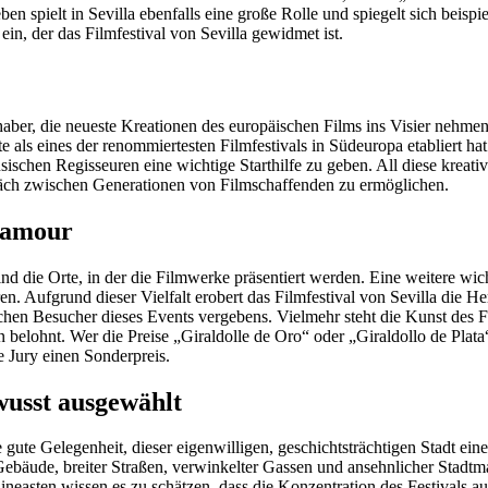
en spielt in Sevilla ebenfalls eine große Rolle und spiegelt sich beispi
in, der das Filmfestival von Sevilla gewidmet ist.
iebhaber, die neueste Kreationen des europäischen Films ins Visier neh
eute als eines der renommiertesten Filmfestivals in Südeuropa etablier
usischen Regisseuren eine wichtige Starthilfe zu geben. All diese kreat
äch zwischen Generationen von Filmschaffenden zu ermöglichen.
Glamour
nd die Orte, in der die Filmwerke präsentiert werden. Eine weitere wi
 Aufgrund dieser Vielfalt erobert das Filmfestival von Sevilla die Her
chen Besucher dieses Events vergebens. Vielmehr steht die Kunst des F
belohnt. Wer die Preise „Giraldolle de Oro“ oder „Giraldollo de Plata“
e Jury einen Sonderpreis.
ewusst ausgewählt
 gute Gelegenheit, dieser eigenwilligen, geschichtsträchtigen Stadt ein
Gebäude, breiter Straßen, verwinkelter Gassen und ansehnlicher Stadtma
neasten wissen es zu schätzen, dass die Konzentration des Festivals a