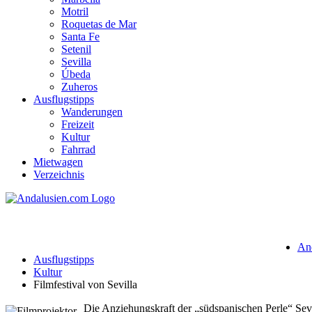
Motril
Roquetas de Mar
Santa Fe
Setenil
Sevilla
Úbeda
Zuheros
Ausflugstipps
Wanderungen
Freizeit
Kultur
Fahrrad
Mietwagen
Verzeichnis
Filmfestival von Sevilla
An
Ausflugstipps
Kultur
Filmfestival von Sevilla
Die Anziehungskraft der „südspanischen Perle“ Sevil