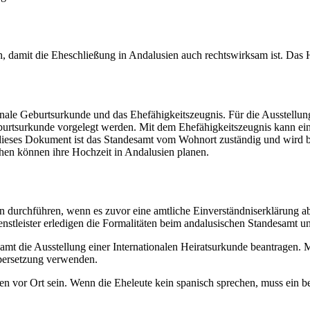
h, damit die Eheschließung in Andalusien auch rechtswirksam ist. Das
nale Geburtsurkunde und das Ehefähigkeitszeugnis. Für die Ausstellun
 Geburtsurkunde vorgelegt werden. Mit dem Ehefähigkeitszeugnis kann 
ür dieses Dokument ist das Standesamt vom Wohnort zuständig und wird b
chen können ihre Hochzeit in Andalusien planen.
n durchführen, wenn es zuvor eine amtliche Einverständniserklärung
nstleister erledigen die Formalitäten beim andalusischen Standesamt un
amt die Ausstellung einer Internationalen Heiratsurkunde beantragen. 
bersetzung verwenden.
n vor Ort sein. Wenn die Eheleute kein spanisch sprechen, muss ein b