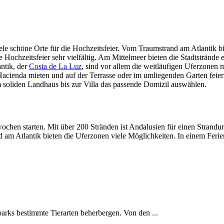
iele schöne Orte für die Hochzeitsfeier. Vom Traumstrand am Atlantik b
e Hochzeitsfeier sehr vielfältig. Am Mittelmeer bieten die Stadtstränd
antik, der
Costa de La Luz
, sind vor allem die weitläufigen Uferzonen 
Hacienda mieten und auf der Terrasse oder im umliegenden Garten feie
 soliden Landhaus bis zur Villa das passende Domizil auswählen.
rwochen starten. Mit über 200 Stränden ist Andalusien für einen Strand
am Atlantik bieten die Uferzonen viele Möglichkeiten. In einem Ferie
rks bestimmte Tierarten beherbergen. Von den ...