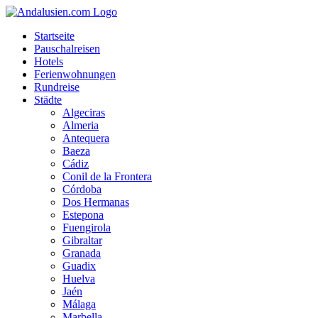
Startseite
Pauschalreisen
Hotels
Ferienwohnungen
Rundreise
Städte
Algeciras
Almeria
Antequera
Baeza
Cádiz
Conil de la Frontera
Córdoba
Dos Hermanas
Estepona
Fuengirola
Gibraltar
Granada
Guadix
Huelva
Jaén
Málaga
Marbella