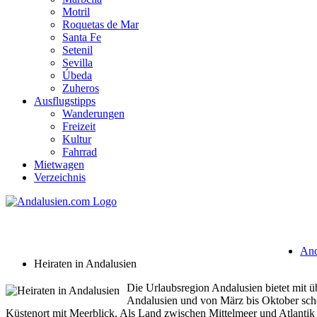
Motril
Roquetas de Mar
Santa Fe
Setenil
Sevilla
Úbeda
Zuheros
Ausflugstipps
Wanderungen
Freizeit
Kultur
Fahrrad
Mietwagen
Verzeichnis
Heiraten in Andalusien
And
Heiraten in Andalusien
Die Urlaubsregion Andalusien bietet mit 
Andalusien und von März bis Oktober schei
Küstenort mit Meerblick. Als Land zwischen Mittelmeer und Atlantik 